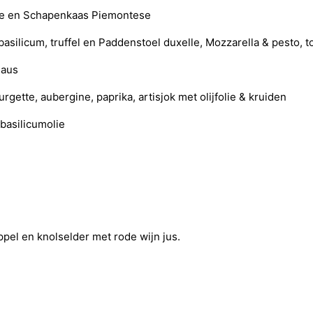
epe en Schapenkaas Piemontese
asilicum, truffel en Paddenstoel duxelle, Mozzarella & pesto, 
saus
rgette, aubergine, paprika, artisjok met olijfolie & kruiden
basilicumolie
el en knolselder met rode wijn jus.