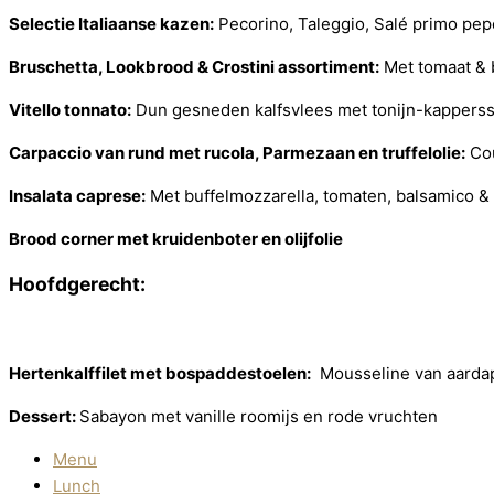
Selectie Italiaanse kazen:
Pecorino, Taleggio, Salé primo p
Bruschetta, Lookbrood & Crostini assortiment:
Met tomaat & b
Vitello tonnato:
Dun gesneden kalfsvlees met tonijn-kappers
Carpaccio van rund met rucola, Parmezaan en truffelolie:
Cou
Insalata caprese:
Met buffelmozzarella, tomaten, balsamico & 
Brood corner met kruidenboter en olijfolie
Hoofdgerecht:
Hertenkalffilet met bospaddestoelen:
Mousseline van aardapp
Dessert:
Sabayon met vanille roomijs en rode vruchten
Menu
Lunch