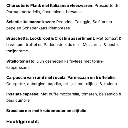
Charcuterie Plank met Italiaanse vleeswaren:
Prosciutto di
Parma, mortadella, finocchiona, bresaola
Selectie Italiaanse kazen:
Pecorino, Taleggio, Salé primo
pepe en Schapenkaas Piemontese
Bruschetta, Lookbrood & Crostini assortiment:
Met tomaat &
basilicum, truffel en Paddenstoel duxelle, Mozzarella & pesto,
tonijncrème
Vitello tonnato:
Dun gesneden kalfsvlees met tonijn-
kapperssaus
Carpaccio van rund met rucola, Parmezaan en truffelolie:
Courgette, aubergine, paprika, artisjok met olijfolie & kruiden
Insalata caprese:
Met buffelmozzarella, tomaten, balsamico &
basilicumolie
Brood corner met kruidenboter en olijfolie
Hoofdgerecht: