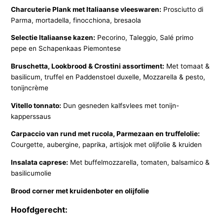
Charcuterie Plank met Italiaanse vleeswaren:
Prosciutto di
Parma, mortadella, finocchiona, bresaola
Selectie Italiaanse kazen:
Pecorino, Taleggio, Salé primo
pepe en Schapenkaas Piemontese
Bruschetta, Lookbrood & Crostini assortiment:
Met tomaat &
basilicum, truffel en Paddenstoel duxelle, Mozzarella & pesto,
tonijncrème
Vitello tonnato:
Dun gesneden kalfsvlees met tonijn-
kapperssaus
Carpaccio van rund met rucola, Parmezaan en truffelolie:
Courgette, aubergine, paprika, artisjok met olijfolie & kruiden
Insalata caprese:
Met buffelmozzarella, tomaten, balsamico &
basilicumolie
Brood corner met kruidenboter en olijfolie
Hoofdgerecht: